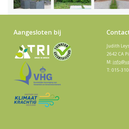
Aangesloten bij
Contac
Judith Ley
2642 CA Pi
M:
info@va
T: 015-31