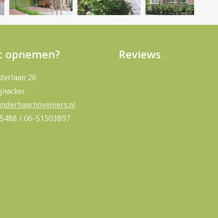
t opnemen?
Reviews
sterlaan 26
jnacker
nderhaarhoveniers.nl
05488 / 06-51503897