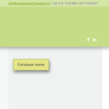
info@vanderhaarhoveniers.nl
|
Tel. 015-3105488 / 06-51503897
Fotoboek Home